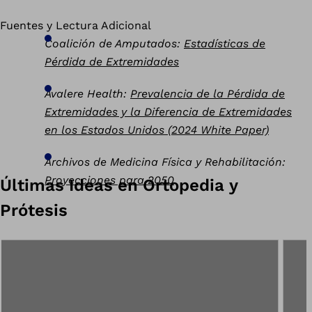
Fuentes y Lectura Adicional
Coalición de Amputados:
Estadísticas de
Pérdida de Extremidades
Avalere Health:
Prevalencia de la Pérdida de
Extremidades y la Diferencia de Extremidades
en los Estados Unidos (2024 White Paper)
Archivos de Medicina Física y Rehabilitación:
Proyecciones para 2050
Últimas Ideas en Ortopedia y
Prótesis