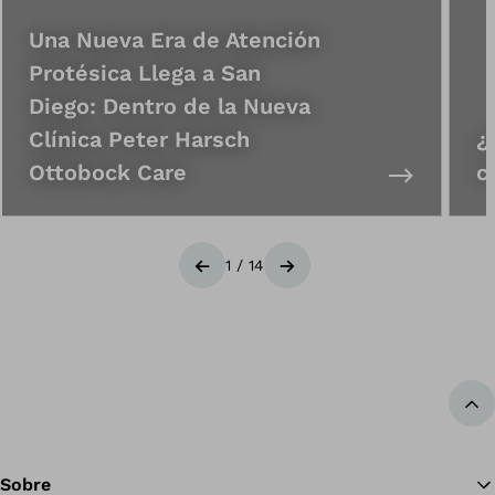
Una Nueva Era de Atención
Protésica Llega a San
Diego: Dentro de la Nueva
Clínica Peter Harsch
¿
Ottobock Care
c
1
/
14
Anterior
Siguiente
Vol
Sobre