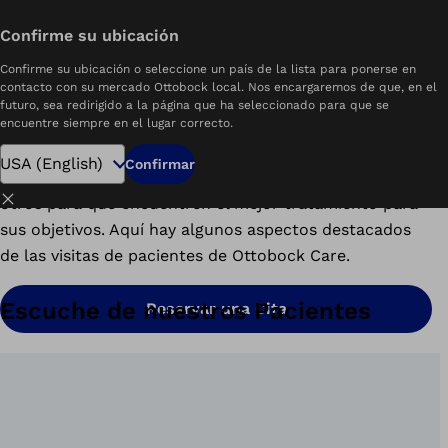
Buscar un Centro Cerca de Usted
Confirme su ubicación
Mostrar todo
Sobre
Testimonios
Confirme su ubicación o seleccione un país de la lista para ponerse en
Nuestro Enfoque es Usted
contacto con su mercado Ottobock local. Nos encargaremos de que, en el
futuro, sea redirigido a la página que ha seleccionado para que se
encuentre siempre en el lugar correcto.
En Ottobock Care, nos centramos en usted. Sus
historias y experiencias con nuestros centros de
Confirmar
tratamiento ortoprotésicos ayudan a empoderar a
Cerrar
otros para que encuentren el mejor tratamiento para
sus objetivos. Aquí hay algunos aspectos destacados
de las visitas de pacientes de Ottobock Care.
Escuche de nuestros Pacientes
Reservar una Cita