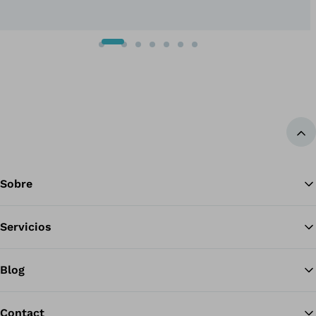
Diapositiva anterior
Siguiente diapositiva
Vol
Sobre
Servicios
Blog
Contact