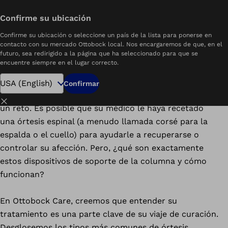
Descargue el PDF
Confirme su ubicación
a para los Aparatos Ortopédicos para la Espalda y el Cuello | Ottobock Care
Confirme su ubicación o seleccione un país de la lista para ponerse en
Descargue el contenido
contacto con su mercado Ottobock local. Nos encargaremos de que, en el
futuro, sea redirigido a la página que ha seleccionado para que se
encuentre siempre en el lugar correcto.
Lidiar con una lesión en la espalda o el cuello, o
Confirmar
manejar una afección de la columna, puede ser todo
Cerrar
un reto. Es posible que su médico le haya recetado
una órtesis espinal (a menudo llamada corsé para la
espalda o el cuello) para ayudarle a recuperarse o
controlar su afección. Pero, ¿qué son exactamente
estos dispositivos de soporte de la columna y cómo
funcionan?
En Ottobock Care, creemos que entender su
tratamiento es una parte clave de su viaje de curación.
Desglosemos los tipos más comunes de órtesis