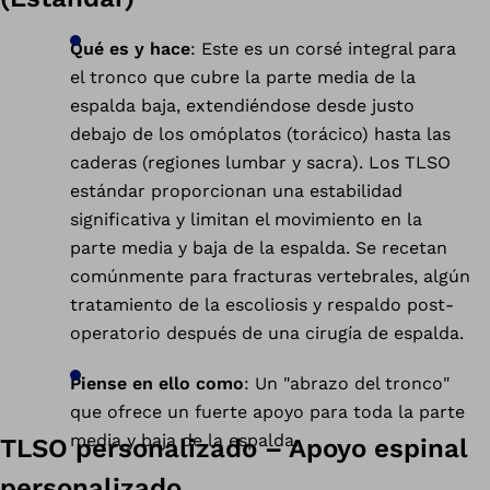
Qué es y hace
: Este es un corsé integral para
el tronco que cubre la parte media de la
espalda baja, extendiéndose desde justo
debajo de los omóplatos (torácico) hasta las
caderas (regiones lumbar y sacra). Los TLSO
estándar proporcionan una estabilidad
significativa y limitan el movimiento en la
parte media y baja de la espalda. Se recetan
comúnmente para fracturas vertebrales, algún
tratamiento de la escoliosis y respaldo post-
operatorio después de una cirugía de espalda.
Piense en ello como
: Un "abrazo del tronco"
que ofrece un fuerte apoyo para toda la parte
media y baja de la espalda.
TLSO personalizado – Apoyo espinal
personalizado