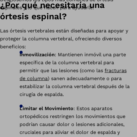
¿Por qué necesitaría una
espinales y lo que hacen para ayudarle.
órtesis espinal?
Las órtesis vertebrales están diseñadas para apoyar y
proteger la columna vertebral, ofreciendo diversos
beneficios:
Inmovilización
: Mantienen inmóvil una parte
específica de la columna vertebral para
permitir que las lesiones (como las
fracturas
de columna
) sanen adecuadamente o para
estabilizar la columna vertebral después de la
cirugía de espalda.
Limitar el Movimiento
: Estos aparatos
ortopédicos restringen los movimientos que
podrían causar dolor o lesiones adicionales,
cruciales para aliviar el dolor de espalda y