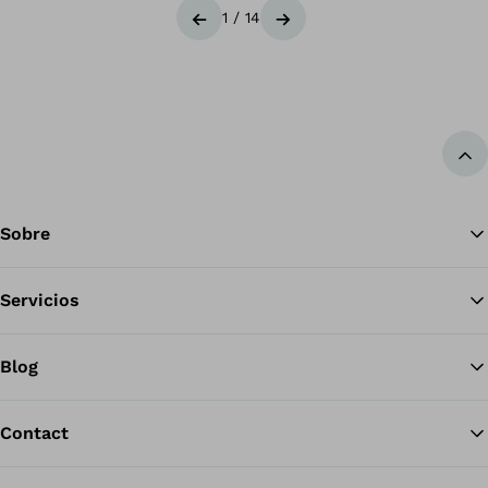
1
/
14
Anterior
Siguiente
Vol
Sobre
Servicios
Blog
Contact