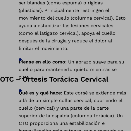
ser blandas (como espuma) o rígidas
(plásticas). Principalmente restringen el
movimiento del cuello (columna cervical). Esto
ayuda a estabilizar las lesiones cervicales
(como el latigazo cervical), apoya el cuello
después de la cirugía y reduce el dolor al
limitar el movimiento.
Piense en ello como
: Un abrazo suave para su
cuello para mantenerlo quieto mientras se
cura.
OTC – Ortesis Torácica Cervical
Qué es y qué hace
: Este corsé se extiende más
allá de un simple collar cervical, cubriendo el
cuello (cervical) y una parte de la parte
superior de la espalda (columna torácica). Un
CTO proporciona una estabilización e
inmovilización más extensa, que a menudo se