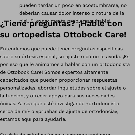
pueden tardar un poco en acostumbrarse, no
deberían causar dolor intenso o rotura de la
piel. Si experimenta problemas, ¡hable!
¿Tiene preguntas? ¡Hable con
su ortopedista Ottobock Care!
Entendemos que puede tener preguntas específicas
sobre su órtesis espinal, su ajuste o cómo le ayuda. ¡Es
por eso que le animamos a hablar con un ortodoncista
de Ottobock Care! Somos expertos altamente
capacitados que pueden proporcionar respuestas
personalizadas, abordar inquietudes sobre el ajuste o
la función, y ofrecer apoyo para sus necesidades
únicas. Ya sea que esté investigando «ortodoncista
cerca de mí» o «pruebas de ajuste de ortodoncia»,
estamos aquí para ayudarle.
Su viaje de salud es único, y estamos aquí para