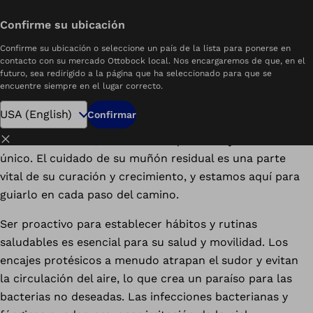
Descargue el PDF
Confirme su ubicación
La Guía Definitiva para el Cuidado Residual de las Extremidades Inferiores
Confirme su ubicación o seleccione un país de la lista para ponerse en
contacto con su mercado Ottobock local. Nos encargaremos de que, en el
Abarque en su viaje
: Cómo los nuevos
futuro, sea redirigido a la página que ha seleccionado para que se
amputados pueden cuidar su muñón
encuentre siempre en el lugar correcto.
residual con amor y hábitos saludables.
Confirmar
Cerrar
En Ottobock.care, entendemos que su trayecto es
único. El cuidado de su muñón residual es una parte
vital de su curación y crecimiento, y estamos aquí para
guiarlo en cada paso del camino.
Ser proactivo para establecer hábitos y rutinas
saludables es esencial para su salud y movilidad. Los
encajes protésicos a menudo atrapan el sudor y evitan
la circulación del aire, lo que crea un paraíso para las
bacterias no deseadas. Las infecciones bacterianas y