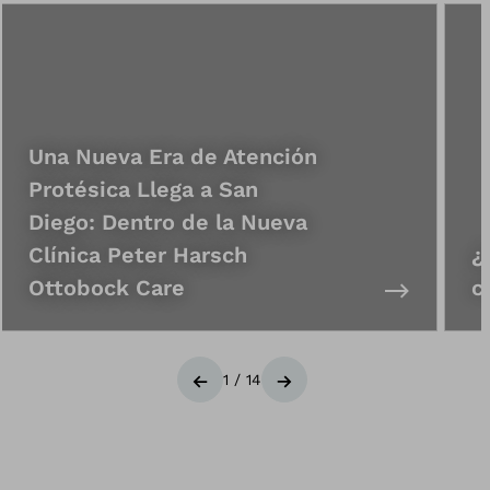
Una Nueva Era de Atención
Protésica Llega a San
Diego: Dentro de la Nueva
Clínica Peter Harsch
¿
Ottobock Care
c
1
/
14
Anterior
Siguiente