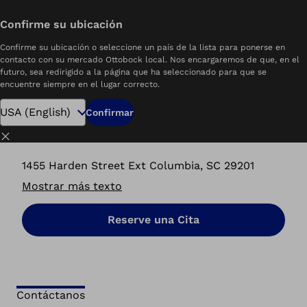
Confirme su ubicación
home
Carolina Ottobock.care | Columbia, SC
Confirme su ubicación o seleccione un país de la lista para ponerse en
contacto con su mercado Ottobock local. Nos encargaremos de que, en el
futuro, sea redirigido a la página que ha seleccionado para que se
encuentre siempre en el lugar correcto.
Carolina Ottobock.care
Confirmar
Columbia, SC
Cerrar
1455 Harden Street Ext Columbia, SC 29201
Mostrar más texto
Reserve una Cita
Contáctanos