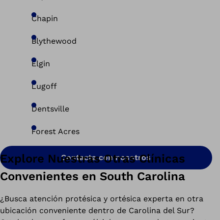
Chapin
Blythewood
Elgin
Lugoff
Dentsville
Forest Acres
Explore Nuestras Otras Clínicas
Contacta con nosotros
Convenientes en South Carolina
¿Busca atención protésica y ortésica experta en otra
ubicación conveniente dentro de Carolina del Sur?