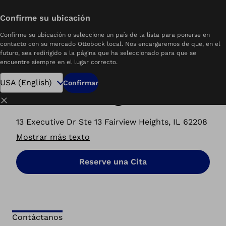
Confirme su ubicación
home
P&O Care Ottobock.care | Fairview Heights, IL
Confirme su ubicación o seleccione un país de la lista para ponerse en
contacto con su mercado Ottobock local. Nos encargaremos de que, en el
futuro, sea redirigido a la página que ha seleccionado para que se
encuentre siempre en el lugar correcto.
P&O Care Ottobock.care
Confirmar
Fairview Heights, IL
Cerrar
13 Executive Dr Ste 13 Fairview Heights, IL 62208
Mostrar más texto
Reserve una Cita
Contáctanos