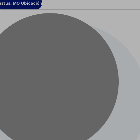
estus, MO Ubicación