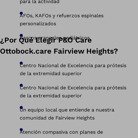
para la actividad
AFOs, KAFOs y refuerzos espinales
personalizados
Cascos craneales pediátricos
¿Por Qué Elegir P&O Care
Ottobock.care Fairview Heights?
Centro Nacional de Excelencia para prótesis
de la extremidad superior
Centro Nacional de Excelencia para prótesis
de la extremidad superior
Un equipo local que entiende a nuestra
comunidad de Fairview Heights
Atención compasiva con planes de