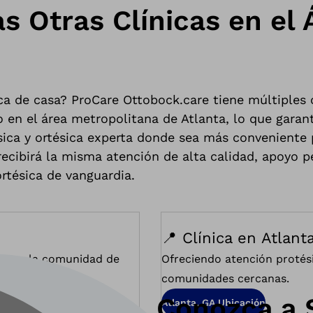
s Otras Clínicas en el 
a de casa? ProCare Ottobock.care tiene múltiples 
 en el área metropolitana de Atlanta, lo que garan
sica y ortésica experta donde sea más conveniente 
 recibirá la misma atención de alta calidad, apoyo 
ortésica de vanguardia.
📍 Clínica en Atlant
ados a la comunidad de
Ofreciendo atención protési
comunidades cercanas.
Conozca a 
Atlanta, GA Ubicación