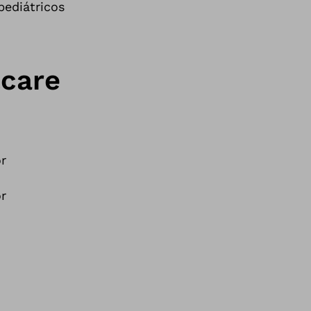
pediátricos
.care
or
or