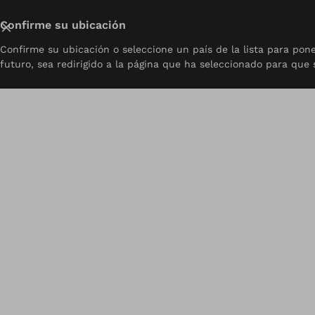
Cerrar
Confirme su ubicación
Confirme su ubicación o seleccione un país de la lista para po
Sobre
Prótesis
Ortesis
Pediatría
Recursos
Co
futuro, sea redirigido a la página que ha seleccionado para que 
home
ProCare Ottobock.care | Stockbridge, GA