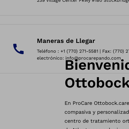
239 Village Center Pkwy #180 Stockbridg
Maneras de Llegar
Teléfono : +1 (770) 271-5581 | Fax: (770) 
electrónico: info@procarepando.com
Bienveni
Ottobock
En ProCare Ottobock.car
compasiva y personalizada
centro de tratamiento ort