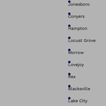
Jonesboro
Conyers
Hampton
Locust Grove
Morrow
Lovejoy
Rex
Blacksville
Lake City