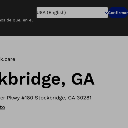
Buscar
Confirmar
os de que, en el
Pago en Línea
Carreras
Buscar un Centro
k.care
kbridge, GA
ter Pkwy #180 Stockbridge, GA 30281
to