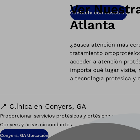
Ver Nuestra
Contacta con nosotros
Atlanta
¿Busca atención más cerc
tratamiento ortoprotésico
acceder a atención proté
importa qué lugar visite,
a tecnología protésica y 
📍 Clínica en Conyers, GA
Proporcionar servicios protésicos y ortésicos especializ
Conyers y áreas circundantes.
Conyers, GA Ubicación