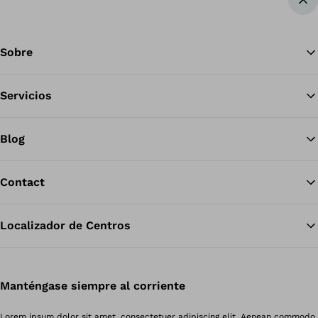
Vol
Sobre
Servicios
Blog
Contact
Localizador de Centros
Manténgase siempre al corriente
Lorem ipsum dolor sit amet, consectetuer adipiscing elit. Aenean commodo