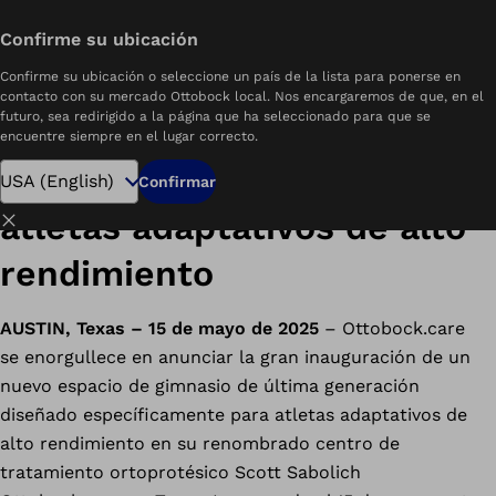
Confirme su ubicación
home
Ottobock.care lanza un gimnasio en la clínica
Confirme su ubicación o seleccione un país de la lista para ponerse en
contacto con su mercado Ottobock local. Nos encargaremos de que, en el
futuro, sea redirigido a la página que ha seleccionado para que se
Ottobock.care lanza un
encuentre siempre en el lugar correcto.
gimnasio en la clínica para
Confirmar
atletas adaptativos de alto
Cerrar
rendimiento
AUSTIN, Texas – 15 de mayo de 2025
– Ottobock.care
se enorgullece en anunciar la gran inauguración de un
nuevo espacio de gimnasio de última generación
diseñado específicamente para atletas adaptativos de
alto rendimiento en su renombrado centro de
tratamiento ortoprotésico Scott Sabolich