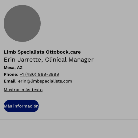
Limb Specialists Ottobock.care
Erin Jarrette, Clinical Manager
Mesa, AZ
Phone
:
+1 (480) 969-3999
Email
:
erin@limbspecialists.com
Mostrar más texto
Más información