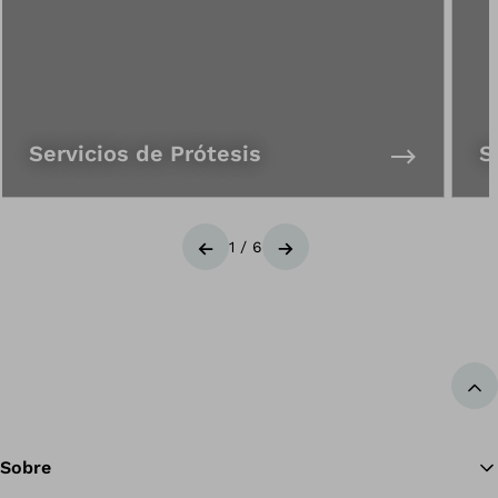
Servicios de Prótesis
S
1
/
6
Anterior
Siguiente
Vol
Sobre