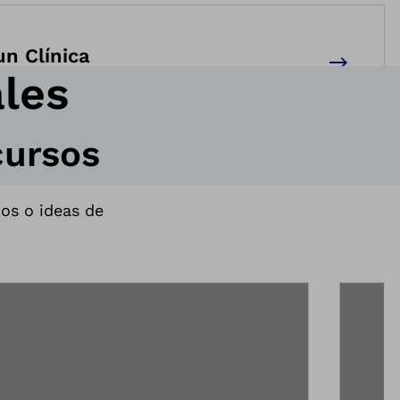
un Clínica
ales
cursos
dos o ideas de