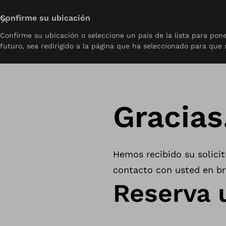
Cerrar
Confirme su ubicación
Confirme su ubicación o seleccione un país de la lista para po
Sobre
Prótesis
Ortesis
Pediatría
Recursos
Co
futuro, sea redirigido a la página que ha seleccionado para que 
home
Gracias.
Gracias
Hemos recibido su solici
contacto con usted en br
Reserva 