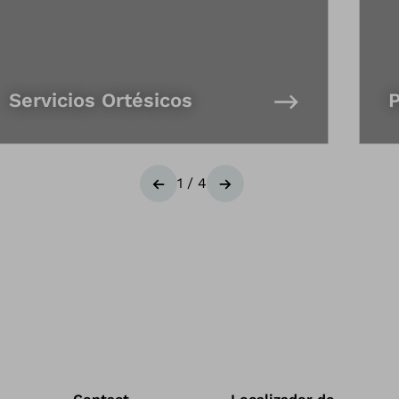
Servicios Ortésicos
P
1
/
4
Anterior
Siguiente