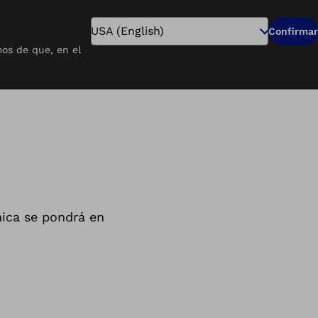
Buscar
Confirmar
os de que, en el
Pay Online
Carreras
Buscar un Centro
nica se pondrá en