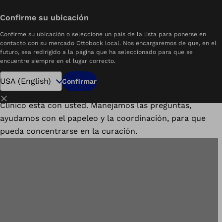
Guía de Descarga
Confirme su ubicación
Mostrar todo
Recursos
Enlace Clínico
Confirme su ubicación o seleccione un país de la lista para ponerse en
Contáctanos
contacto con su mercado Ottobock local. Nos encargaremos de que, en el
futuro, sea redirigido a la página que ha seleccionado para que se
encuentre siempre en el lugar correcto.
Desde el momento en que sale del hospital hasta el día
Confirmar
en que da sus primeros pasos en casa, su Enlace
Cerrar
Clínico está con usted. Manejamos las preguntas,
ayudamos con el papeleo y la coordinación, para que
pueda concentrarse en la curación.