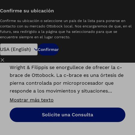
Confirme su ubicación
Confirme su ubicación o seleccione un país de la lista para ponerse en
contacto con su mercado Ottobock local. Nos encargaremos de que, en el
futuro, sea redirigido a la página que ha seleccionado para que se
encuentre siempre en el lugar correcto.
Una órtesis única en su tipo
C-Brace de Ottobock
Confirmar
Cerrar
Wright & Filippis se enorgullece de ofrecer la c-
brace de Ottobock. La c-brace es una órtesis de
pierna controlada por microprocesador que
responde a los movimientos y situaciones
cotidianos en tiempo real. Esto ayuda a
Mostrar más texto
garantizar la seguridad, la estabilidad y la
confianza en la vida cotidiana del usuario.
Solicite una Consulta